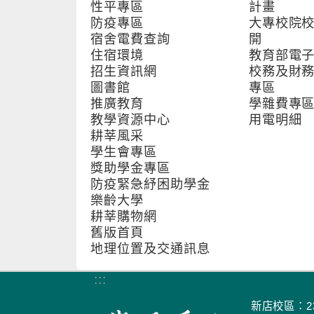
性平專區
計畫
防疫專區
大專校院
宿舍電費查詢
開
住宿環境
教育部電
招生資訊網
校務及財
圖書館
專區
推廣教育
學雜費專
教學資源中心
用電明細
耕莘風采
學生會專區
獎助學金專區
防疫緊急紓困助學金
樂齡大學
耕莘購物網
舊版首頁
地理位置及交通訊息
:::
新店校區：23