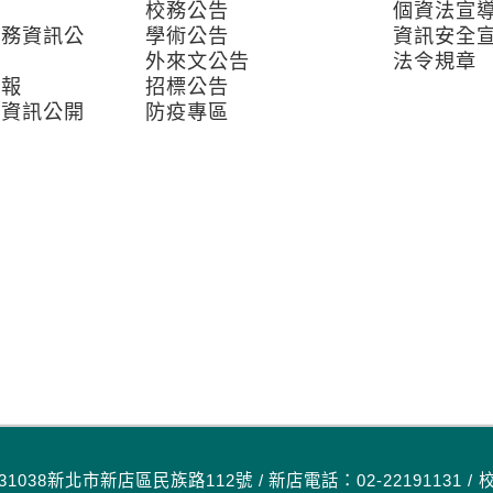
校務公告
個資法宣
校務資訊公
學術公告
資訊安全
外來文公告
法令規章
子報
招標公告
務資訊公開
防疫專區
區
1038新北市新店區民族路112號 / 新店電話：02-22191131 / 