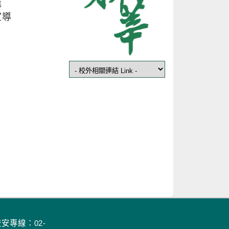
導
宣導
校安專線：02-