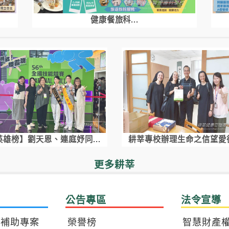
健康餐旅科...
英雄榜】劉天恩、連庭妤同...
耕莘專校辦理生命之信望愛德.
更多耕莘
公告專區
法令宣導
獎補助專案
榮譽榜
智慧財產