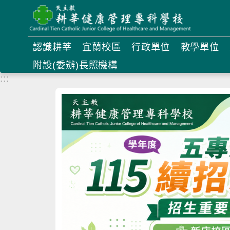
跳
到
主
認識耕莘
宜蘭校區
行政單位
教學單位
要
附設(委辦)長照機構
內
:::
容