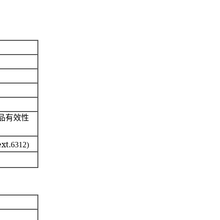
品有效性
ext.
6312)