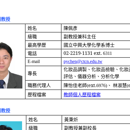
副教授
姓名
陳佩彥
級職
副教授兼科主任
國立中興大學化學系博士
最高學歷
02-2219-1131 ext.
6311
電話
E-mail
pychen@ctcn.edu.tw
化妝品調製、化妝品檢驗、化妝
專長
評估、儀器分析、分析化學
ext.
職務代理人
陳怡佳老師(
6976)、 林淑慧(
歷程檔案
教師個人歷程檔案
副教授
姓名
黃秉炘
級職
副教授兼副校長