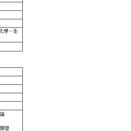
化學、生
論
開發