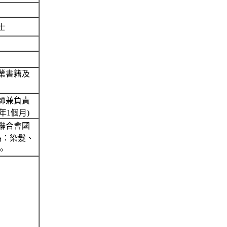
士
業書籍及
師兼負責
11年1個月)
總聯合會國
為：染髮、
。