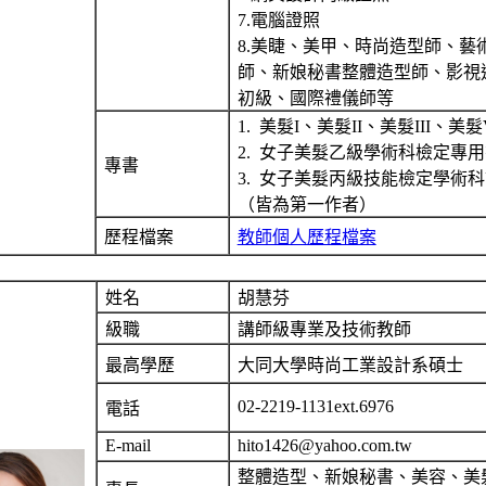
7.電腦證照
8.美睫、美甲、時尚造型師、藝
師、新娘秘書整體造型師、影視
初級、國際禮儀師等
1. 美髮I、美髮II、美髮III、美髮
2. 女子美髮乙級學術科檢定專
專書
3. 女子美髮丙級技能檢定學術
（皆為第一作者）
歷程檔案
教師個人歷程檔案
姓名
胡慧芬
級職
講師級專業及技術教師
最高學歷
大同大學時尚工業設計系碩士
02-2219-1131ext.6976
電話
E-mail
hito1426@yahoo.com.tw
整體造型、新娘秘書、美容、美