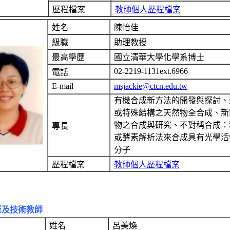
歷程檔案
教師個人歷程檔案
姓名
陳怡佳
級職
助理教授
最高學歷
國立清華大學化學系博士
02-2219-1131ext.6966
電話
E-mail
msjackie@ctcn.edu.tw
有機合成新方法的開發與探討、
或特殊結構之天然物全合成、新
物之合成與研究、不對稱合成：
專長
或酵素解析法來合成具有光學活
分子
歷程檔案
教師個人歷程檔案
業及技術教師
姓名
呂美煥