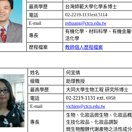
最高學歷
台灣師範大學化學系博士
02-2219-1131ext.5114
電話
E-mail
pshuang@ctcn.edu.tw
有機化學、材料科學、有機金屬
專長
活化學
歷程檔案
教師個人歷程檔案
姓名
何宜倩
級職
助理教授
同大學
所博士
最高學歷
大
生物工程 研究
02-2219-1131 ext.
6958
電話
E-mail
yichien@ctcn.edu.tw
生物、化妝品微生物、化妝品概
專長
生技化妝品、化妝品調製
微生物醱酵代謝產物之活性成分