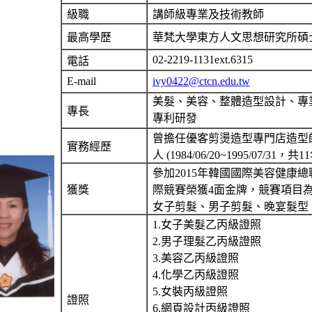
級職
講師級專業及技術教師
最高學歷
華梵大學東方人文思想研究所碩
02-2219-1131ext.6315
電話
E-mail
ivy0422@ctcn.edu.tw
美髮、美容、整體造型設計、專
專長
專利研發
曾擔任優客剪燙造型專門店造型
實務經歷
人 (1984/06/20~1995/07/31，共
參加2015年韓國國際美容健康
獲獎
際競賽榮獲4面金牌，競賽項目
女子剪髮、男子剪髮、晚宴髮型
1.女子美髮乙丙級證照
2.男子理髮乙丙級證照
3.美容乙丙級證照
4.化學乙丙級證照
5.女裝丙級證照
證照
6.網頁設計丙級證照