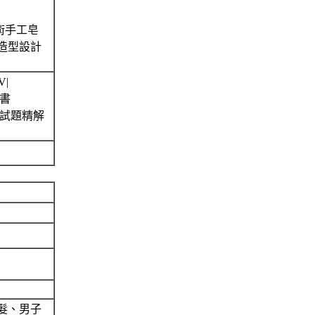
術手工皂
造型設計
V|
用書
科試題精解
髮、男子