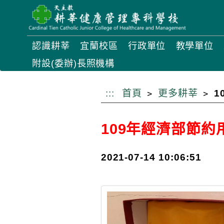
跳
到
主
認識耕莘
宜蘭校區
行政單位
教學單位
要
附設(委辦)長照機構
內
容
:::
首頁
更多耕莘
1
109年經濟部節
2021-07-14 10:06:51