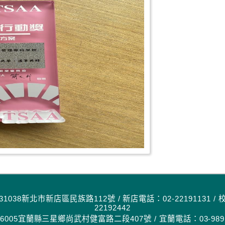
1038新北市新店區民族路112號 / 新店電話：02-22191131 / 
22192442
005宜蘭縣三星鄉尚武村健富路二段407號 / 宜蘭電話：03-9891