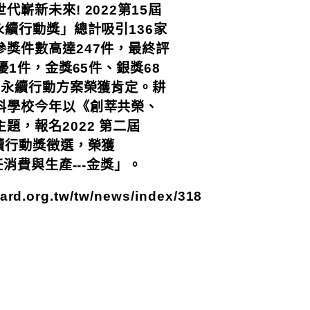
代嶄新未來! 2022第15屆
永續行動獎」總計吸引136家
參獎件數高達247件，最終評
特優1件，金獎65件、銀獎68
)永續行動方案榮獲肯定。耕
科學校今年以《創莘共榮、
題，報名2022 第二屆
續行動獎徵選，榮獲
任消費與生產---金獎」。
ward.org.tw/tw/news/index/318