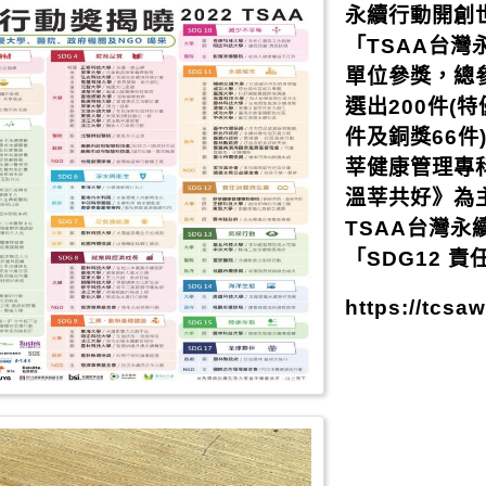
永續行動開創世
「TSAA台灣
單位參獎，總
選出200件(
件及銅獎66件
莘健康管理專
溫莘共好》為主
TSAA台灣永
「SDG12 責
https://tcsa