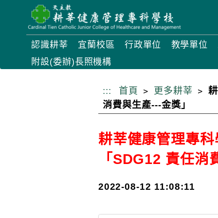
跳
到
主
認識耕莘
宜蘭校區
行政單位
教學單位
要
附設(委辦)長照機構
內
容
:::
首頁
更多耕莘
耕
消費與生產---金獎」
耕莘健康管理專科學
「SDG12 責任消
2022-08-12 11:08:11