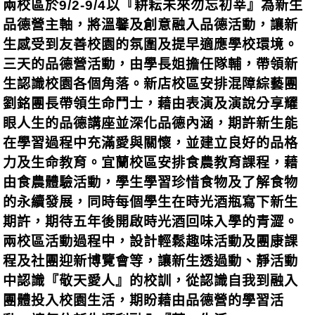
兩校區於9/2-9/4以『耕耘未來勿忘初莘』為新生
品德營主軸，將溫馨及創意融入品德活動，讓新
生感受到友善校園的氛圍及提早適應學校環境。
三天的品德營活動，由學長姐擔任隊輔，帶領新
生認識校園各個角落。新店校區安排混障綜藝團
劉銘團長帶領生命鬥士，藉由表演及演說分享耀
眼人生的品德講座並深化品德內涵，期許新生能
在學習過程中充滿愛與關懷，並建立良好的品格
力及生命教育。宜蘭校區安排食農教育課程，藉
由食農體驗活動，學生學習珍惜食物及了解食物
的永續發展，同時每個學生在時光酒瓶寫下新生
期許，期待五年後開啟時光酒回味入學的青澀。
兩校區活動過程中，設計輕鬆趣味活動及團康課
程及社團迎新博覽會等，讓新生透過動、靜活動
中認識『敬天愛人』的校訓，從認識自我到融入
團體投入校園生活，期盼藉由品德營的學習活