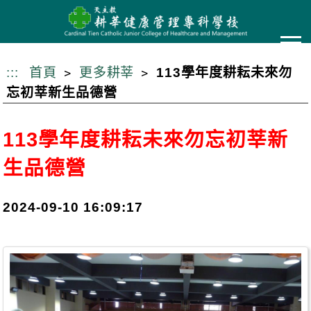
跳
到
主
要
:::
首頁
更多耕莘
113學年度耕耘未來勿
內
忘初莘新生品德營
容
113學年度耕耘未來勿忘初莘新
生品德營
2024-09-10 16:09:17