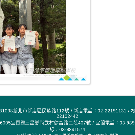
1038新北市新店區民族路112號 / 新店電話：02-22191131 / 
22192442
005宜蘭縣三星鄉尚武村健富路二段407號 / 宜蘭電話：03-9891
線：03-9891574