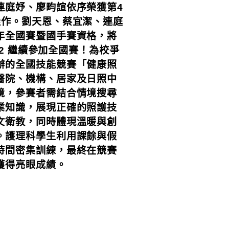
連庭妤、廖畇諠依序榮獲第4
佳作。劉天恩、蔡宜潔、連庭
年全國賽暨國手賽資格，將
8/2 繼續參加全國賽！為校爭
辦的全國技能競賽「健康照
醫院、機構、居家及日照中
境，參賽者需結合情境搜尋
業知識，展現正確的照護技
文衛教，同時體現溫暖與創
。護理科學生利用課餘與假
時間密集訓練，最終在競賽
獲得亮眼成績。