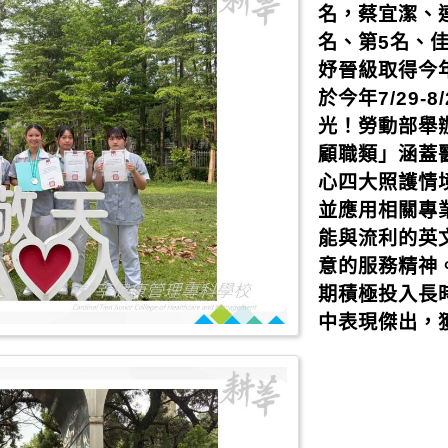
名，蔡宜潔、
名、第5名、
妤晉級取得今
於今年7/29-
光！勞動部舉
顧職類」涵蓋
心四大照護情
並應用相關專
能與流利的英
意的服務精神
期積極投入長
中表現傑出，