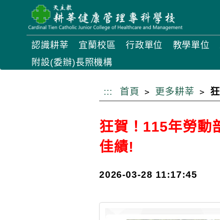
跳
到
主
認識耕莘
宜蘭校區
行政單位
教學單位
要
附設(委辦)長照機構
內
容
:::
首頁
更多耕莘
狂
狂賀！115年勞
佳績!
2026-03-28 11:17:45