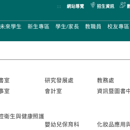
:::
網站導覽
招生資訊
未來學生
新生專區
學生/家長
教職員
校友專區
書室
研究發展處
教務處
事室
會計室
資訊暨圖書
腔衛生與健康照護
嬰幼兒保育科
化妝品應用