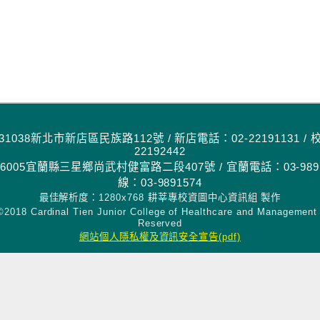
1038新北市新店區民族路112號 / 新店電話：02-22191131 / 
22192442
005宜蘭縣三星鄉尚武村健富路二段407號 / 宜蘭電話：03-9891
線：03-9891574
最佳解析度：1280x768 耕莘專校資圖中心資訊組 製作
18 Cardinal Tien Junior College of Healthcare and Management A
Reserved
網站個人隱私權及資訊安全宣告(pdf)