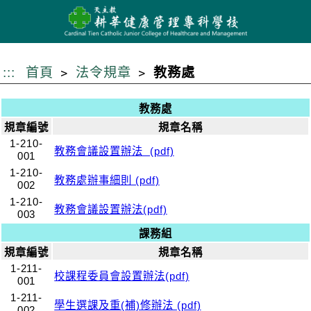
跳
到
主
要
:::
首頁
法令規章
教務處
內
容
教務處
規章編號
規章名稱
1-210-
教務會議設置辦法 (pdf)
001
1-210-
教務處辦事細則 (pdf)
002
1-210-
教務會議設置辦法(pdf)
003
課務組
規章編號
規章名稱
1-211-
校課程委員會設置辦法(pdf)
001
1-211-
學生選課及重(補)修辦法 (pdf)
002