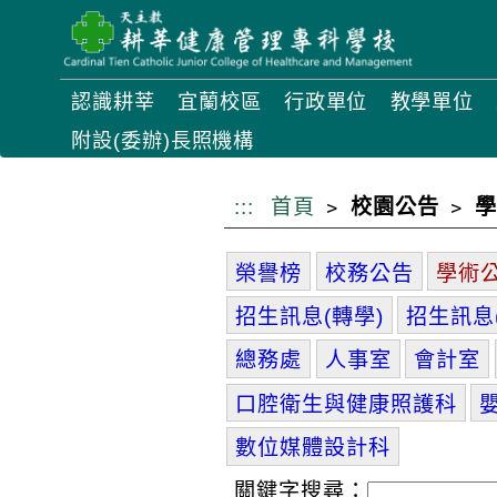
跳
到
主
認識耕莘
宜蘭校區
行政單位
教學單位
要
附設(委辦)長照機構
內
容
:::
首頁
校園公告
學
榮譽榜
校務公告
學術
招生訊息(轉學)
招生訊息
總務處
人事室
會計室
口腔衛生與健康照護科
數位媒體設計科
關鍵字搜尋：