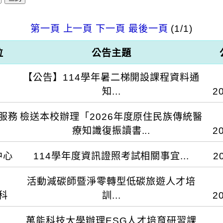
第一頁
上一頁
下一頁
最後一頁
(1/1)
位
公告主題
【公告】114學年暑二梯開設課程資料通
知...
2
服務
檢送本校辦理「2026年度原住民族傳統醫
療知識復振讀書...
2
二梯開設課程資料通知
中心
114學年度資訊證照考試相關事宜...
2
e.com/file/d/1pSKH8Dq6E0KYj5JO5AR7KJq6iup5
活動減碳師暨淨零轉型低碳旅遊人才培
傳統醫療知識之保存、傳承與學習交流，本校規劃辦理
科
訓...
2
會」，邀請原住民族專家學者、文化工作者及部落
度入學且尚未取得資訊證照之同學，請依個人時間規劃
民族傳統醫療植物、巫儀文化、靈觀、生態知識及
萬能科技大學辦理ESG人才培育研習課