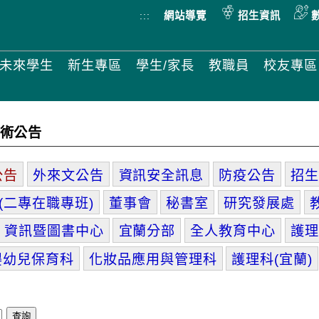
:::
網站導覽
招生資訊
未來學生
新生專區
學生/家長
教職員
校友專區
術公告
公告
外來文公告
資訊安全訊息
防疫公告
招生
(二專在職專班)
董事會
秘書室
研究發展處
資訊暨圖書中心
宜蘭分部
全人教育中心
護理
嬰幼兒保育科
化妝品應用與管理科
護理科(宜蘭)