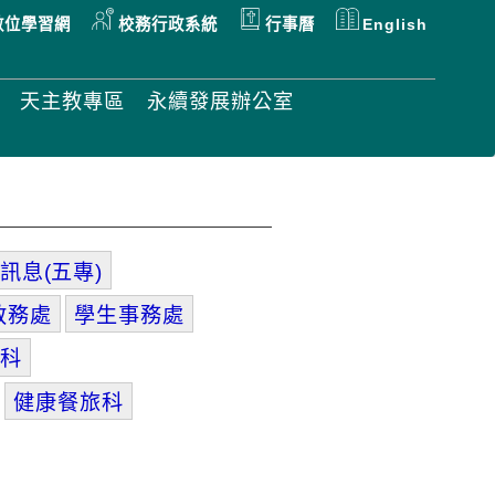
數位學習網
校務行政系統
行事曆
English
天主教專區
永續發展辦公室
訊息(五專)
教務處
學生事務處
科
健康餐旅科