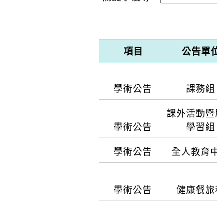
項目
公告單
學術公告
課務組
課外活動暨
【公告內容】
學術公告
學習組
【公告】114學年暑
學術公告
全人教育
https://drive.googl
【公告內容】
usp=sharing
【公告內容】
一、 為促進原住民族
學術公告
健康餐旅
傳統醫療知識復振讀書
應考對象：112學年
與交流方式，分享原住