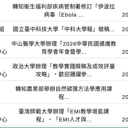
5年8月20日(星期四)上午10點至下午3點在新北
：115年8月10日中午12時起至115年8月31日止
轉知衛生福利部疾病管制署修訂「伊波拉
現場邀請54家廠商共同舉辦現場徵才活動，歡迎踴躍
不受理現場或其他方式報名。 (一)活動會員：
病毒（Ebola ...
2
號／會員專區／個人資料／基本資料，確認電子信
助各級學校教師掌握最新氣候變遷教育發展趨勢，並引
：www.twna.org.tw，【報名學術活動】
組
國立臺中科技大學「中科大學報」徵稿...
2
部邀請氣候變遷、永續發展領域專家學者分享國際
動】中，敬請逕自上網查詢。 (二)非活動會員
探究與實作」課程設計方法、探討以永續發展為導
中山醫學大學辦理「2026中華民國通識教
wna.org.tw，點選網頁左側【申請帳號】，填寫身
管制署115年7月22日疾管感字第1150500163
NGO分享教育實踐經驗。 二、 活動資訊： (一)
中心
育學會年會暨學...
2
行申請。 ２、詳實填妥(1)帳號資料及(2)基本
感染者檢體檢驗或相關研究時符合實驗室生物安全
2:00 (二)對象：大專校院與各級學校教師。 
，再逕至【報名學術活動】專區進行報名。 (三)
報徵稿類別，包含：教育、產學、商學、設計、資訊與
訂定「處理伊波拉病毒（Ebola Virus）感染病
進行。 (四)報名方式：採線上報名，即日起至115
政治大學辦理「教學實踐撰稿及成效評量
事項，若因通訊資料有誤，無法有效傳遞相關訊息
論文、個案報告、專案及技術報告等未曾登載且未
因應近期非洲地區剛果民主共和國及烏干達地區之伊
//forms.gle/VN7nSvjpDgETgPHk9 三
中心
攻略」，歡迎踴躍參...
2
 (四)為珍惜資源及確保學員權益，不克出席請
大學報」。稿件刊登之期別，視送審完成後之接受時
生安指引內容符合國際趨勢，爰參酌世界衛生組織（
及課務派代事宜。 四、 全程參加之人員，核給環
作步驟，上課前請務必詳閱「視訊課程注意事項」
位：中華民國通識教育學會 二、 承辦單位：中山醫學
15年12月發行「教育特刊」及「產學特刊」，邀請
泛美衛生組織（PAHO）、英國衛生與社會照護部（D
轉知農業部舉辦自然碳匯方法學應用課
或公務人員終身學習時數3小時。 五、 活動相關問
於活動當天點選視訊聊天室中簽到退連結進行簽到
討會時間：2026年12月11日(週五) 四、 研討會
國家圖書館TCI臺灣人文及社會科學引文資料庫及華
國疾病管制與預防中心（US CDC）及澳洲疾病管制中心
程...
2
研究所廖小姐。 (一)電話：02-7749656
時間簽到/退者，本會將主動上傳護理人員繼續教育
10號) 五、 徵稿主題： (一)人文藝術素養與
參照徵稿須知規定，投稿相關表格電子檔請至本校研
om
訂。 四、修正重點說明如下： (一)名稱修訂為「伊波
助擴大教育部教學實踐研究計畫之效益，特邀請曾獲績
月後，登入衛生福利部「護助e起來」網站
三)數位人文素養與跨域創新 六、 徵稿重要時程： 
.nutc.edu.tw/p/412-1023-6236.php。 五
臺灣師範大學辦理「EMI教學增能課
生物安全指引」，並擴大指引適用範圍，亦適用於其他
引領更多教師投入申請教學實踐研究計畫，以提升
.mohw.gov.tw）查詢。 九、活動預告：本訓練課程預
 (二)2026年11月25日：長摘要審查結果及發
發展處網站上傳稿件。如有任何疑問，歡迎來電(04)2
中心
程」、「EMI人才與...
2
roup 4, RG4）病原體。 (二)檢體常規臨床檢驗：
資訊如下： (一)活動主題：教學實踐撰稿與成效
本會官網:www.twna.org.tw【學術活動/研
會相關訊息，請參見研討會網站：
utc.edu.tw。