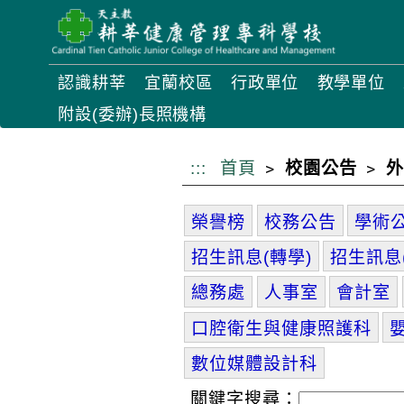
跳
到
主
認識耕莘
宜蘭校區
行政單位
教學單位
要
附設(委辦)長照機構
內
容
:::
首頁
校園公告
外
榮譽榜
校務公告
學術
招生訊息(轉學)
招生訊息
總務處
人事室
會計室
口腔衛生與健康照護科
數位媒體設計科
關鍵字搜尋：