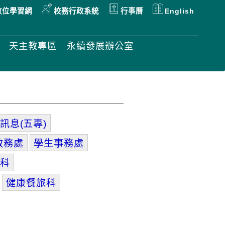
數位學習網
校務行政系統
行事曆
English
天主教專區
永續發展辦公室
訊息(五專)
教務處
學生事務處
科
健康餐旅科