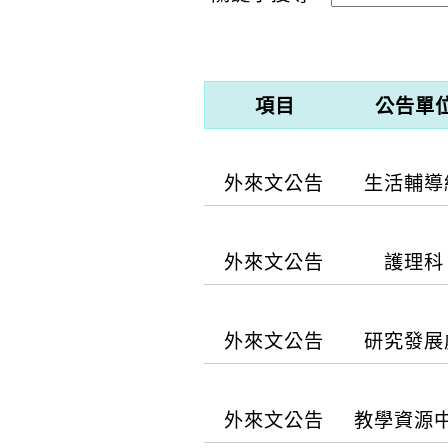
項目
公告單
外來文公告
生活輔導
【公告內容】
外來文公告
護理科
財團法人羅慧夫顧顏基金
【公告內容】
外來文公告
研究發展
【相關檔案】
一、辦理日期：115年9
【公告內容】
附件 1(pdf)
灣護理學會、天主教耕莘
外來文公告
教學資源
進行。 四、報名費用：