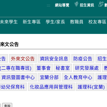
:::
網站導覽
招生資訊
未來學生
新生專區
學生/家長
教職員
校友專區
來文公告
公告
外來文公告
資訊安全訊息
防疫公告
招生
(二專在職專班)
董事會
秘書室
研究發展處
資訊暨圖書中心
宜蘭分部
全人教育中心
護理
嬰幼兒保育科
化妝品應用與管理科
護理科(宜蘭)