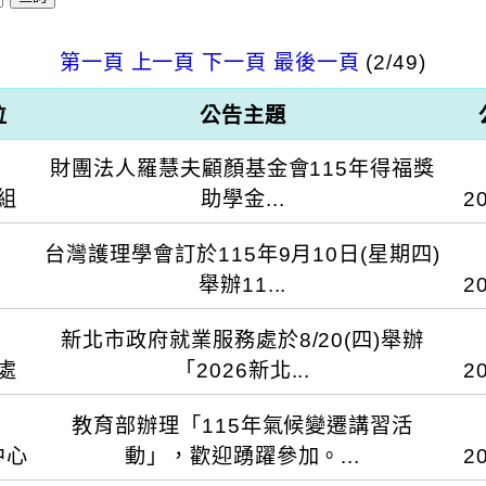
第一頁
上一頁
下一頁
最後一頁
(2/49)
位
公告主題
財團法人羅慧夫顧顏基金會115年得福獎
組
助學金...
2
台灣護理學會訂於115年9月10日(星期四)
舉辦11...
2
會115年得福獎助學金，申請期限至115年8月3日
新北市政府就業服務處於8/20(四)舉辦
處
「2026新北...
2
月10日(星期四) 12:40-16:00 二、辦理單位
教育部辦理「115年氣候變遷講習活
醫療財團法人耕莘醫院 三、辦理方式：線上視訊，採C
中心
動」，歡迎踴躍參加。...
2
免費。 五、參加對象及名額：限護理人員(不限本會