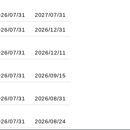
市三重綜合體育館(三重區
。 七、報名方式：一律
參加。
 １、報名前請務必
026/07/31
2027/07/31
箱及行動電話之正確
導思考如何將相關議題
進行報名。報名後立即公告
026/07/31
2026/12/31
與我國最新發展趨勢與
： １、報名前請先
向的氣候變遷教育
分證字號／出生年月日
號函辦理。 二、為協助
時間：115年8月18日
026/07/31
2026/12/11
資料後送出，此步驟建
規範，防止實驗室事故
(三)辦理方式：以
課程前2~3天發送視
流通、語文、醫護、通
人檢體及病原體之實驗室生
年8月14日(五)。
，致影響上課權益者，
投寄於其他刊物之著
波拉病毒感染症疫情，
、 請出席人員所屬機關核予出
026/07/31
2026/09/15
自行上網取消報名。
間而定。 二、 本校
WHO）、加拿大公共
境教育研習時數（含展延
。 八、本課程不發予
大學 (醫學人文中心暨
115年9月1日前投
HSC）、歐洲疾病預防
題，請洽國立臺灣師範
與簽退。報名成功且完
地點：中山醫學大學(台中
藝ACI學術引用文獻資
（Australian
026/07/31
2026/08/31
9 (二)電子郵件：
積分及公務人員時數。
生命教育 (二)永續發
發處學術發展組網頁下
拉病毒（Ebola
優計畫主持人分享計畫
(一)2026年10月
、 本刊採數位線上投稿暨評閱系
可引起病毒性出血熱之第
教師研究量能及教學品
計於9月10日及9月22日辦
表方式通知 七、 論文
2195414，或E-
026/07/31
2026/08/24
 １、使用定點照護檢驗
評量攻略。 (二)講
習活動】。 十、隨函檢附課