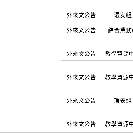
新北市就業服務處於11
為止）。 六、報名日期
【公告內容】
新北大道一段2號)，
採網路線上報名，恕
外來文公告
環安組
先至本會網站，登入帳
說 明： 一、 為協
性。 ２、請至本會官網
外來文公告
綜合業務
【公告內容】
有效融入課程設計，本
在本會網站【學術活
實務經驗、氣候變遷「
至本會官網：www.t
【公告內容】
一、依據衛生福利部疾病
（CCESD），及邀請
外來文公告
教學資源
後，點選一般使用者進
實驗室人員於進行疑似
（二）上午9:00~1
議在報名起始日前完成
說 明： 一、 本學
發生，於108年7月2日
Webex會議系統線上
訊課程連結網址及注意
【公告內容】
識及其他。凡具原創性
物安全指引」。 三、
(五)報名連結：https:
外來文公告
教學資源
請自行負責不得異議。
作，皆歡迎投稿「中科
為確保我國伊波拉病毒
席人員公（差）假登記
(五)當日無法指導操
說 明： 一、 主辦單
「中科大學報」預計在1
衛生署（PHAC）、
時數）、教師研習時數
研習會證明書。請學員
【公告內容】
通識教育中心) 三、 研
稿。 三、 本刊收錄於
控制中心（ECDC）、美
外來文公告
環安組
大學永續管理與環境教育
成全部課程，並依規定
市南區建國北路一段1
料庫。 四、 投稿請
ccesd2050@gmail.c
CDC）最新指引進行修
說 明： 一、 為協
學員可於課程結束一個
展素養與公民實踐 (
載，網址https://otc
virus）之實驗室
【公告內容】
之撰寫與執行經驗，期
（https://nurse
31日：長摘要繳交期限
統，投稿者請至本校研究
外來文公告
教學資源
四級危險群（Risk G
質。 二、 旨揭活動
理二場次線上課程，請參閱
格式、稿件上傳及研討
mail本學報信箱otc12@n