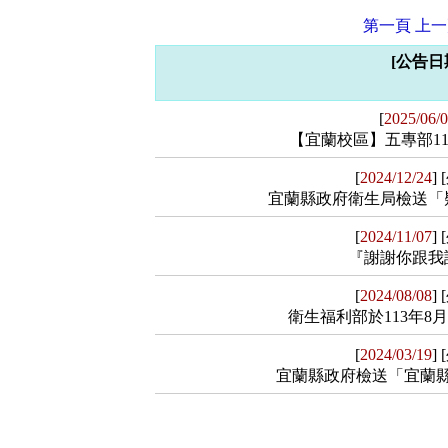
第一頁
上一
[公告日期
[
2025/06/
【宜蘭校區】五專部11
[
2024/12/24
]
【公告內容】
宜蘭縣政府衛生局檢送「疑
公告【宜蘭校區】五專部113-2學
[
2024/11/07
]
【公告內容】
『謝謝你跟我說
【相關檔案】
一、為強化本縣自殺防治，貴單位如
[
2024/08/08
]
【公告內容】
理，另有關自殺意念轉介及轉銜流程
衛生福利部於113年8
附件 1
健康資訊已放置本局網站，路徑：宜蘭縣政
『謝謝你跟我說』生命線文字協談服
[
2024/03/19
]
心理健康促進(https://www.ilshb.gov.tw
【公告內容】
一起讓煩惱不再是孤單的原因! 如果想用
宜蘭縣政府檢送「宜蘭縣未
載參考運用。 三、如有心理衛生講座
點選下方連結就可以匿名進入文字協談平台嘱! http
3880、員山鄉社區心理衛生中心9220-
一、依據衛生福利部113年7月31日衛部
kWRPP32q/?accountId=taiwanlifeline1
【公告內容】
提供一般民眾及各機關（構）、學校
【相關網址】