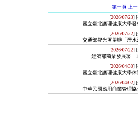
第一頁
上一
[
2026/07/23
]
國立臺北護理健康大學發行
[
2026/07/22
]
【公告內容】
交通部觀光署舉辦「潛水活
[
2026/07/22
]
一、 「旅遊健康學刊」ISSN編碼為1
【公告內容】
經濟部商業發展署「11
健康相關研究人員發表研究成果為主
行，全年線上徵稿，採匿名審查方式
[
2026/04/30
]
一、本次講習會旨在宣導「潛水活動
【公告內容】
二、 本年度第24卷旅遊健康學刊預計
國立臺北護理健康大學休閒
其內容含括水域遊憩活動管理架構、
實務性論文投稿，詳細稿約請至該系
潛及潛伴注意事項、活動安全與風險
[
2026/04/02
]
http://leisure.ntunhs.edu.t
一、 為協助青年掌握AI應用能力
【公告內容】
管理分工之參考。 二、本署委託國
中華民國應用商業管理協會
28227101#1243，E-Mail：yulan@ntunh
研究院辦理「美業青年AI實戰養成班
實體講習(北部、南部各1場次)及2場
產業實務課程、企業專題實作及就業
（2場次）： １、北部場： (１)時間：1
一、 「旅遊健康學刊」ISSN編碼為1
【相關檔案】
【公告內容】
青年人才。 二、 本課程以AI工具
到)。 (２)地點：交通部觀光署旅
健康相關研究人員發表研究成果為主
能為主軸，並與美業班「小林髮廊」
北路240號)。 ２、南部場： (１)時間：
行，全年線上徵稿，採匿名審查方式
附件 1
合作，導入企業真實案例，協助學員
【綠色餐飲】是指餐飲企業在生產與
到)。 (２)地點：交通部觀光署大
二、 本年度第24卷旅遊健康學刊預計
投入生活服務產業（如美容、美甲、
供安全、健康的優質飲食，同時在企
大潭里大潭路169號)。 (二)線上講習（2場次，ht
實務性論文投稿，詳細稿約請至該系
服務業及對AI應用、品牌經營與數位
任與環境永續發展。【綠色餐飲】是
１、第1場：115年8月12日(星期三)， 
http://leisure.ntunhs.edu.t
(一)年滿18歲至35歲之待業青
習並包含『綠色餐飲分析師』、『綠